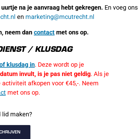
 uurtje na je aanvraag hebt gekregen.
En voeg ons
cht.nl
en
marketing@mcutrecht.nl
en, neem dan
contact
met ons op.
DIENST / KLUSDAG
of klusdag in
. Deze wordt op je
datum invult, is je pas niet geldig
. Als je
e activiteit afkopen voor €45,-. Neem
ct
met ons op.
 lid maken?
CHRIJVEN