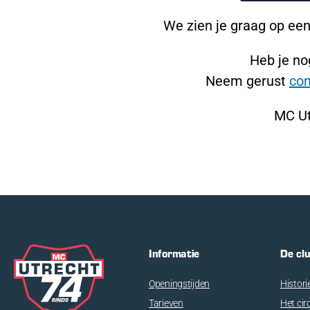
We zien je graag op een
Heb je no
Neem gerust
con
MC Ut
Informatie
De cl
Openingstijden
Histori
Tarieven
Het cir