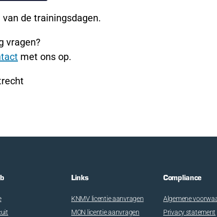
 van de trainingsdagen.
g vragen?
tact
met ons op.
recht
ub
Links
Compliance
e
KNMV licentie aanvragen
Algemene voorwa
cuit
MON licentie aanvragen
Privacy statement