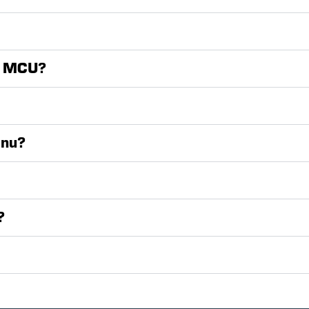
op MCU?
 nu?
?