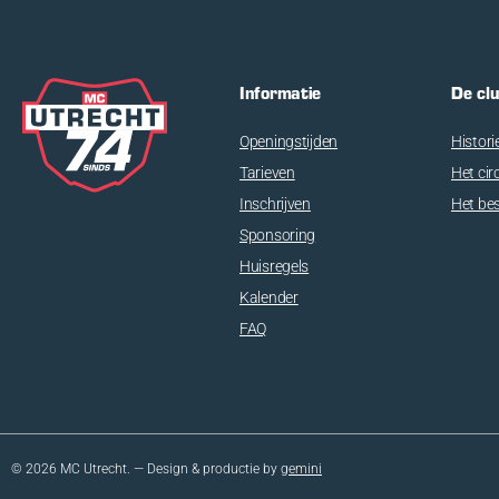
Informatie
De cl
Openingstijden
Histori
Tarieven
Het cir
Inschrijven
Het be
Sponsoring
Huisregels
Kalender
FAQ
© 2026 MC Utrecht. — Design & productie by
gemini