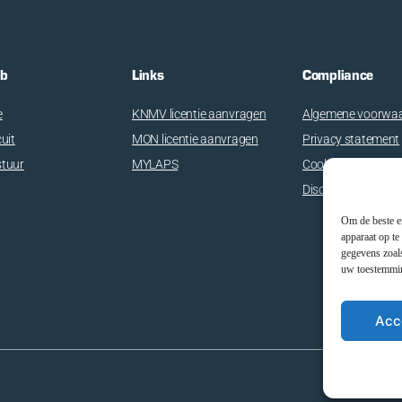
ub
Links
Compliance
e
KNMV licentie aanvragen
Algemene voorwa
cuit
MON licentie aanvragen
Privacy statement
stuur
MYLAPS
Cookie Beleid
Disclaimer
Om de beste er
apparaat op te
gegevens zoals
uw toestemming
Acc