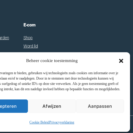
E-com
arden
Shop
Word lid
Inschrijven wedstrijd
Beheer cookie toestemming
Dagpas/rittenkaart
varingen te bieden, gebruiken wij technologieën zoals cookies om informatie over je
 slaan en/of te raadplegen. Door in te stemmen met deze technologieën kunnen wij
 surfgedrag of unieke ID's op deze site verwerken. Als je geen toestemming geeft of
 intrekt, kan dit een nadelige invloed hebben op bepaalde functies en mogelijkheden.
epteren
Afwijzen
Aanpassen
Cookie Beleid
Privacyverklaring