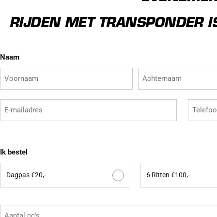
RIJDEN MET TRANSPONDER IS
Naam
E-
Telefoo
mailadres
calamitei
Ik bestel
Dagpas €20,-
6 Ritten €100,-
Aantal