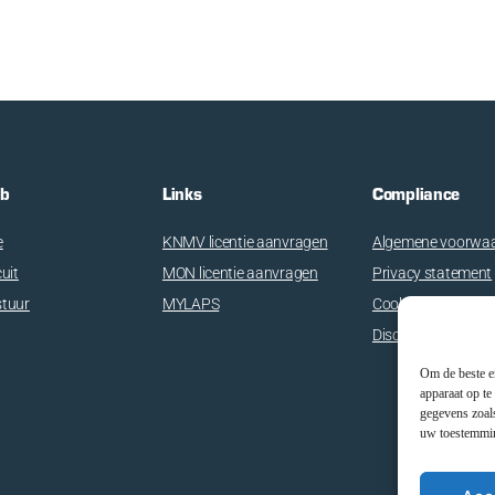
ub
Links
Compliance
e
KNMV licentie aanvragen
Algemene voorwa
cuit
MON licentie aanvragen
Privacy statement
stuur
MYLAPS
Cookie Beleid
Disclaimer
Om de beste er
apparaat op te
gegevens zoals
uw toestemming