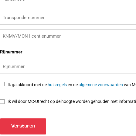
CC
Transpondernummer
Licentienummer
Rijnummer
Toestemming
Ik ga akkoord met de
huisregels
en de
algemene voorwaarden
van M
privacy
Nieuws
Ik wil door MC-Utrecht op de hoogte worden gehouden met informatie 
consent