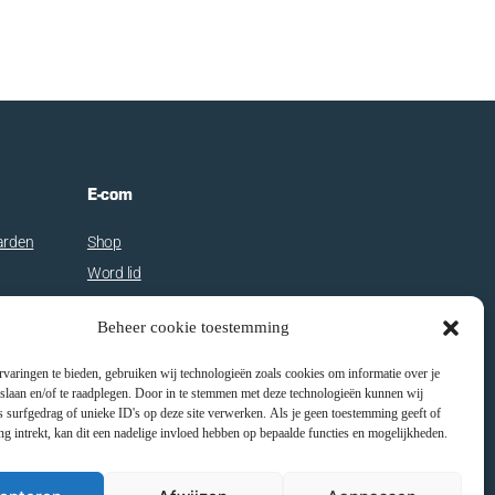
E-com
arden
Shop
Word lid
Inschrijven wedstrijd
Beheer cookie toestemming
Dagpas/rittenkaart
varingen te bieden, gebruiken wij technologieën zoals cookies om informatie over je
 slaan en/of te raadplegen. Door in te stemmen met deze technologieën kunnen wij
 surfgedrag of unieke ID's op deze site verwerken. Als je geen toestemming geeft of
 intrekt, kan dit een nadelige invloed hebben op bepaalde functies en mogelijkheden.