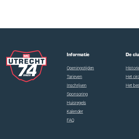
Informatie
De cl
Openingstijden
Histori
Tarieven
Het cir
Inschrijven
Het be
Sponsoring
Huisregels
Kalender
FAQ