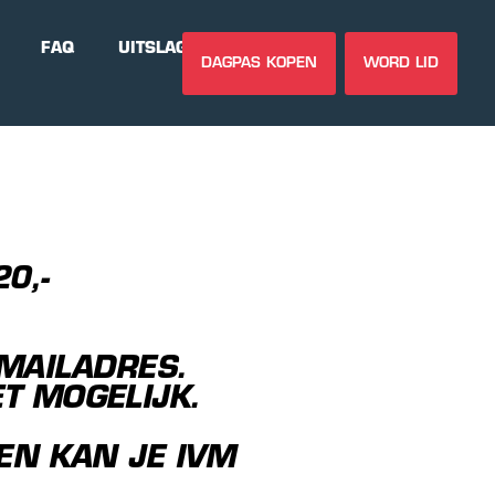
FAQ
UITSLAGEN
DAGPAS KOPEN
WORD LID
0,-
-MAILADRES.
T MOGELIJK.
EN KAN JE IVM