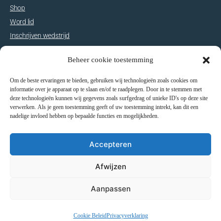
Shop
Word lid
Inschrijven wedstrijd
Dagpas/rittenkaart
Beheer cookie toestemming
Om de beste ervaringen te bieden, gebruiken wij technologieën zoals cookies om
© 2026 MC Utrecht. — Design & productie by
gemini
informatie over je apparaat op te slaan en/of te raadplegen. Door in te stemmen met
deze technologieën kunnen wij gegevens zoals surfgedrag of unieke ID's op deze site
verwerken. Als je geen toestemming geeft of uw toestemming intrekt, kan dit een
nadelige invloed hebben op bepaalde functies en mogelijkheden.
Accepteren
Afwijzen
Aanpassen
Cookie Beleid
Privacyverklaring