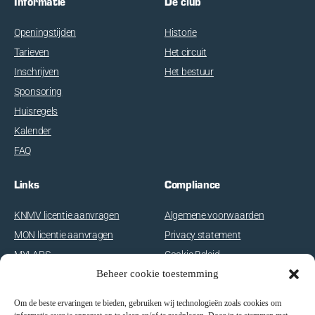
Informatie
De club
Openingstijden
Historie
Tarieven
Het circuit
Inschrijven
Het bestuur
Sponsoring
Huisregels
Kalender
FAQ
Links
Compliance
KNMV licentie aanvragen
Algemene voorwaarden
MON licentie aanvragen
Privacy statement
MYLAPS
Cookie Beleid
Beheer cookie toestemming
Disclaimer
Om de beste ervaringen te bieden, gebruiken wij technologieën zoals cookies om
E-com