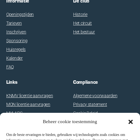
Informatie
De club
Openingstijden
Historie
Tarieven
Het circuit
Inschrijven
Het bestuur
Sponsoring
Huisregels
Kalender
FAQ
Links
Compliance
KNMV licentie aanvragen
Algemene voorwaarden
MON licentie aanvragen
Privacy statement
MYLAPS
Cookie Beleid
Beheer cookie toestemming
Disclaimer
Om de beste ervaringen te bieden, gebruiken wij technologieën zoals cookies om
E-com