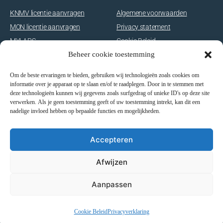
KNMV licentie aanvragen
Algemene voorwaarden
MON licentie aanvragen
Privacy statement
MYLAPS
Cookie Beleid
Beheer cookie toestemming
Disclaimer
Om de beste ervaringen te bieden, gebruiken wij technologieën zoals cookies om
E-com
informatie over je apparaat op te slaan en/of te raadplegen. Door in te stemmen met
deze technologieën kunnen wij gegevens zoals surfgedrag of unieke ID's op deze site
Shop
verwerken. Als je geen toestemming geeft of uw toestemming intrekt, kan dit een
nadelige invloed hebben op bepaalde functies en mogelijkheden.
Word lid
Inschrijven wedstrijd
Accepteren
Dagpas/rittenkaart
Afwijzen
© 2026 MC Utrecht. — Design & productie by
gemini
Aanpassen
Cookie Beleid
Privacyverklaring